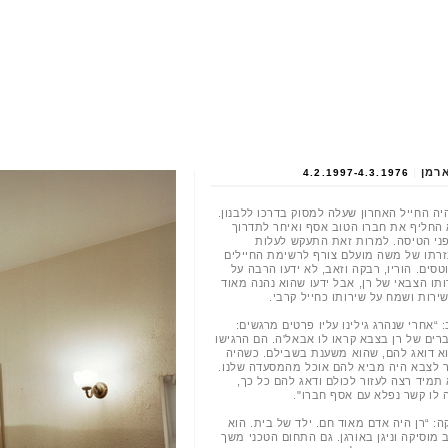
ארמן
|
4.2.1997-4.3.1976
יה החייל האחרון שעלה למסוק בדרכו ללבנון.
 החליף את חברו הטוב אסף ואיחר לתדרוך
ני הטיסה. למרות זאת התעקש לעלות
זרתו של משה מועלם צורף לרשימת החיילים
סים. הוריו, רבקה וזאב, לא ידעו הרבה על
תו הצבאי של רן, אבל ידעו שהוא נהנה מאוד
ירות ושמח על שירותו כחייל קרבי.
 “אחרי שנהרג גילינו עליו פרטים מרגשים:
רים של רן בצבא קראו לו אבאל'ה. הם הרגישו
א דואג להם, שהוא משענת בשבילם. כשהיה
ר לצבא היה מביא להם אוכל מהמסעדה שלנו.
 תמיד רצה לעזור לכולם ודאג להם כל כך,
ה לו קשר נפלא עם אסף חברו".
: “רן היה אדם מאוד חם. ילד של בית. הוא
מוסיקה וניגן באורגן. גם התחום הטכני משך