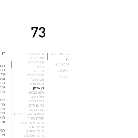
רן 
-
על הפרויקט
שי אבקסיס
איתי אדלר
73
-
אמיל אזולאי
4.2.1997
-
רן ה
גיל אייזן
הוא
English
-
עידן אלפר
שלפ
אבנר אלתר
-
العربية
ובע
אבי אפנר
המוט
שגיא ארזי
שירו
רן ארמן
מהש
אלון בביאן
פול ביבס
זאב:
רפי בללטי
החב
ניר בן חיים
שהו
קובי בן שם
חוז
שגיא (סגוש) ברקוביץ'
הוא
חוסיין בשיר
והי
מולטו אשר גדעון
אבישי גדרון
רבקה
מיכה גוטליב
אהב 
תומר גולדברג