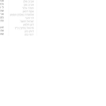
אות
אביב גולן
ולה
אביב גונן
לי 
תמיר גלזר
שהיה
אסף דהאן
אני
אלחנדרו (אַלֶה) הופמן
בקצ
דני זהבי
החי
ישראל חושני
רונן חלפון
זאב:
מיכאל ‫(‬מיקי‫)‬ כ‫"‬ץ
אחרי
דותן כהן
שאנ
ירמי כהן
שאם
תום כיתאין
וכל
אבישי לוי
העב
שילה לוי
לנו
נדב לישצינסקי
דביר לניר
אילן לנציצקי
משה מועלם
גלעד מושל
גל מיזלס
ולדיסלב מיכאילוב
עידן מינקר
גלעד מישייקר
יעקב (קובי) מלמד
ודים מלניק
איתן ממן
משה (שיקו) סבן
אסף סיבוני
ישיש עדן
יהונתן (יוני) עמדי
נועם עציוני
גדעון פוזנר