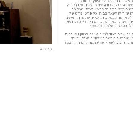
ו מאוד והוא אהב להתעסק בטיסנים
שתמש בכלי עבודה שונים. לאחר שנהרג היה
חשוב לשמור על כל חפציו. רציתי שכל מה
 שייך לו יישאר בבית, כל פריט ופריט שלו.
 לא מרשה לגעת בזה. אני יודעת שרן התיישב
ה המסוק. אמרו לנו שהוא היה בין שבעה עשר
ילים שנותרו שלמים במותם".
 “רן אהב מאוד לעזור לנו גם בעסק וגם בבית.
 שנהרג היה קשה לנו לחזור לעסק. ידעתי
חנו חייבים לאסוף את עצמנו ולהמשיך. הבנתי
 נמשיך להדחיק יהיה לנו קשה נפשית
4
3
2
1
כלית. עשיתי החלטה - לא לדבר על זה בזמן
ודה. להשאיר את הכאב בבית, וזה מה שעזר
 בסופו של דבר להמשיך הלאה".